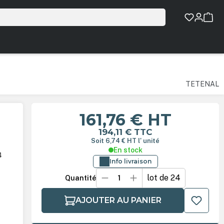
TETENAL
161,76 €
HT
194,11 €
TTC
Soit 6,74 €
HT
l' unité
En stock
4
Info livraison
lot de 24
Quantité
AJOUTER AU PANIER