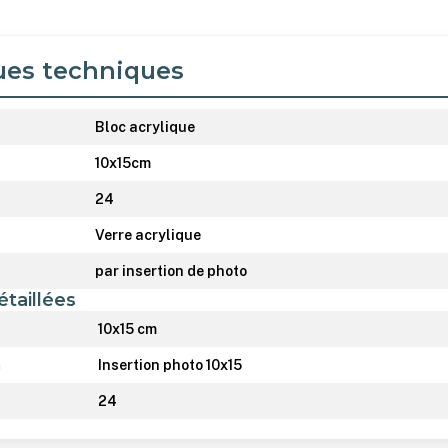
ues techniques
Bloc acrylique
10x15cm
24
Verre acrylique
par insertion de photo
étaillées
10x15 cm
n
Insertion photo 10x15
24