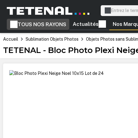
recherche
Passer à la navigation principale
Actualités
Nos Marq
TOUS NOS RAYONS
Accueil
Sublimation Objets Photos
Objets Photos sans Subli
TETENAL - Bloc Photo Plexi Neige
Ignorer la galerie d'images