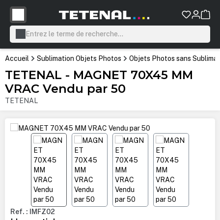
tenu principal
Accueil
Sublimation Objets Photos
Objets Photos sans Sublimat
TETENAL - MAGNET 70X45 MM
VRAC Vendu par 50
TETENAL
Ignorer la galerie d'images
Ref. : IMFZ02