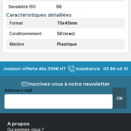
Sensibilité ISO
50
Caractéristiques détaillées
Format
70x45mm
Conditionnement
50 (vrac)
Matière
Plastique
Livraison offerte dès 399€ HT
Assistance 03 86 40 91 
Inscrivez-vous à notre newsletter
Adresse e-mail
*
OK
A propos
Qui sommes-nous ?