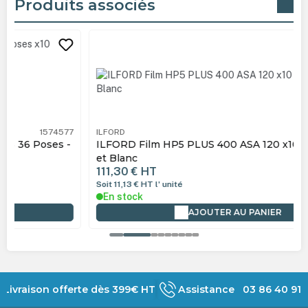
Produits associés
Ignorer la galerie de produits
ILFORD
1629017
ILFORD Film HP5 PLUS 400 ASA 120 x10 Films Noir
et Blanc
111,30 €
HT
Soit 11,13 €
HT
l' unité
En stock
AJOUTER AU PANIER
Livraison offerte dès 399€ HT
Assistance 03 86 40 91 