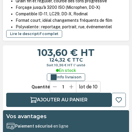
Grain fin et régulier, courbe des tons progressive
Forçage jusqu'à 3200 ISO (Microphen, DD-X)
Compatible ID-11, LC29, DD-X, Rodinal
Format court, idéal changements fréquents de film
Polyvalente : reportage, portrait, rue, événementiel
Lire le descriptif complet
103,60 €
HT
124,32 €
TTC
Soit 10,36 €
HT
l' unité
En stock
Info livraison
lot de 10
Quantité
AJOUTER AU PANIER
Vos avantages
Paiement sécurisé
en ligne