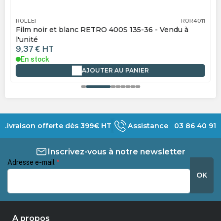
ROLLEI
ROR4011
Film noir et blanc RETRO 400S 135-36 - Vendu à
l'unité
9,37 €
HT
En stock
AJOUTER AU PANIER
Livraison offerte dès 399€ HT
Assistance 03 86 40 91 
Inscrivez-vous à notre newsletter
Adresse e-mail
*
OK
A propos