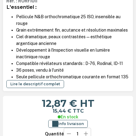
Ref. : RORF1011
L'essentiel :
Pellicule N&B orthochromatique 25 ISO, insensible au
rouge
Grain extrêmement fin, acutance et résolution maximales
Ciel dramatique, peaux contrastées — esthétique
argentique ancienne
Développement à l'inspection visuelle en lumière
inactinique rouge
Compatible révélateurs standards : D-76, Rodinal, ID-11
36 poses, vendu à l'unité
Seule pellicule orthochromatique courante en format 135
Lire le descriptif complet
12,87 €
HT
15,44 €
TTC
En stock
Info livraison
Quantité