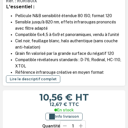
Ref. : ROR1801X
L'essentiel :
Pellicule N&B sensibilité étendue 80 ISO, format 120
Sensible jusqu'à 820 nm, effets infrarouges prononcés
avec filtre adapté
Compatible 6x4,5 à 6x9 et panoramiques, vendu à l'unité
Ciel noir, feuillage blanc, halo authentique (sans couche
anti-halation)
Grain fin valorisé par la grande surface du négatif 120
Compatible révélateurs standards : D-76, Rodinal, HC-110,
XTOL
Référence infrarouge créative en moyen format
Lire le descriptif complet
10,56 €
HT
12,67 €
TTC
En stock
Info livraison
Quantité