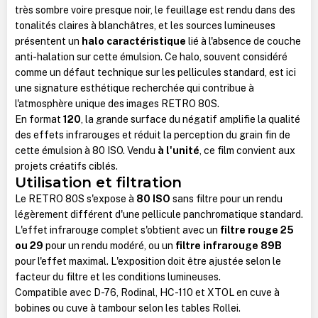
très sombre voire presque noir, le feuillage est rendu dans des
tonalités claires à blanchâtres, et les sources lumineuses
présentent un
halo caractéristique
lié à l'absence de couche
anti-halation sur cette émulsion. Ce halo, souvent considéré
comme un défaut technique sur les pellicules standard, est ici
une signature esthétique recherchée qui contribue à
l'atmosphère unique des images RETRO 80S.
En format
120
, la grande surface du négatif amplifie la qualité
des effets infrarouges et réduit la perception du grain fin de
cette émulsion à 80 ISO. Vendu
à l'unité
, ce film convient aux
projets créatifs ciblés.
Utilisation et filtration
Le RETRO 80S s'expose à
80 ISO
sans filtre pour un rendu
légèrement différent d'une pellicule panchromatique standard.
L'effet infrarouge complet s'obtient avec un
filtre rouge 25
ou 29
pour un rendu modéré, ou un
filtre infrarouge 89B
pour l'effet maximal. L'exposition doit être ajustée selon le
facteur du filtre et les conditions lumineuses.
Compatible avec D-76, Rodinal, HC-110 et XTOL en cuve à
bobines ou cuve à tambour selon les tables Rollei.