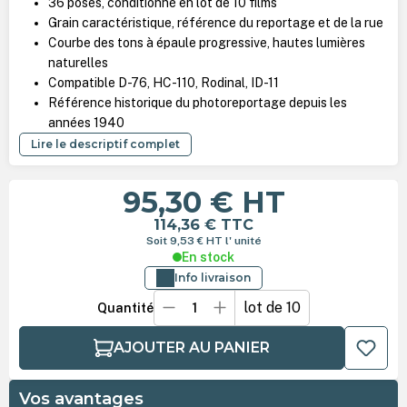
36 poses, conditionné en lot de 10 films
Grain caractéristique, référence du reportage et de la rue
Courbe des tons à épaule progressive, hautes lumières
naturelles
Compatible D-76, HC-110, Rodinal, ID-11
Référence historique du photoreportage depuis les
années 1940
Lire le descriptif complet
95,30 €
HT
114,36 €
TTC
Soit 9,53 €
HT
l' unité
En stock
Info livraison
lot de 10
Quantité
AJOUTER AU PANIER
Vos avantages