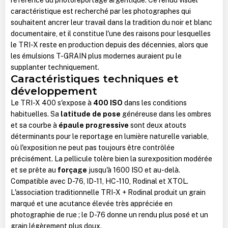
caractéristique est recherché par les photographes qui
souhaitent ancrer leur travail dans la tradition du noir et blanc
documentaire, et il constitue l'une des raisons pour lesquelles
le TRI-X reste en production depuis des décennies, alors que
les émulsions T-GRAIN plus modernes auraient pu le
supplanter techniquement.
Caractéristiques techniques et
développement
Le TRI-X 400 s'expose à
400 ISO
dans les conditions
habituelles. Sa
latitude de pose
généreuse dans les ombres
et sa courbe à
épaule progressive
sont deux atouts
déterminants pour le reportage en lumière naturelle variable,
où l'exposition ne peut pas toujours être contrôlée
précisément. La pellicule tolère bien la surexposition modérée
et se prête au
forçage
jusqu'à 1600 ISO et au-delà.
Compatible avec D-76, ID-11, HC-110, Rodinal et XTOL.
L'association traditionnelle TRI-X + Rodinal produit un grain
marqué et une acutance élevée très appréciée en
photographie de rue ; le D-76 donne un rendu plus posé et un
grain légèrement plus doux.