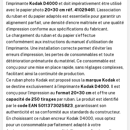
l’imprimante
Kodak D4000
et doit impérativement être utilisé
avec le papier photo
20×30 cm réf. 41029461
. L’association
du ruban et du papier adaptés est essentielle pour garantir un
alignement parfait, une densité d’encre maîtrisée et une qualité
d’impression conforme aux spécifications du fabricant.
Le chargement du ruban et du papier s’effectue
conformément aux instructions du manuel d’utilisation de
l’imprimante. Une installation correcte permet d’éviter les
erreurs d’impression, les pertes de consommables et toute
détérioration prématurée du matériel. Ce consommable est
conçu pour une mise en place rapide, sans réglages complexes,
facilitant ainsi la continuité de production.
Ce ruban photo Kodak est proposé sous la
marque Kodak
et
se destine exclusivement à l’imprimante
Kodak D4000
. Il est
conçu pour l’impression au
format 20×30 cm
et offre une
capacité de 250 tirages
par ruban. Le produit est identifié
par le
code EAN 5011373025823
, garantissant son
authenticité et sa conformité aux standards du constructeur.
En choisissant ce ruban encreur Kodak D4000, vous optez
pour un consommable parfaitement adapté à votre