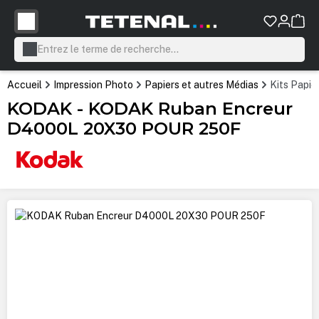
tenu principal
Accueil
Impression Photo
Papiers et autres Médias
Kits Papie
KODAK - KODAK Ruban Encreur
D4000L 20X30 POUR 250F
Ignorer la galerie d'images