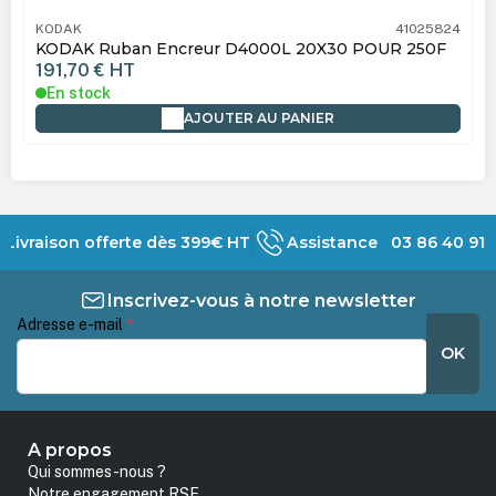
KODAK
41025824
KODAK Ruban Encreur D4000L 20X30 POUR 250F
191,70 €
HT
En stock
AJOUTER AU PANIER
Livraison offerte dès 399€ HT
Assistance 03 86 40 91 
Inscrivez-vous à notre newsletter
Adresse e-mail
*
OK
A propos
Qui sommes-nous ?
Notre engagement RSE