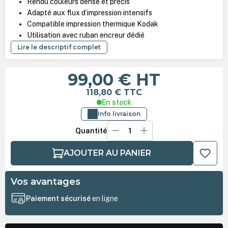
Rendu couleurs dense et précis
Adapté aux flux d’impression intensifs
Compatible impression thermique Kodak
Utilisation avec ruban encreur dédié
Lire le descriptif complet
99,00 €
HT
118,80 €
TTC
En stock
Info livraison
Quantité
AJOUTER AU PANIER
Vos avantages
Paiement sécurisé
en ligne