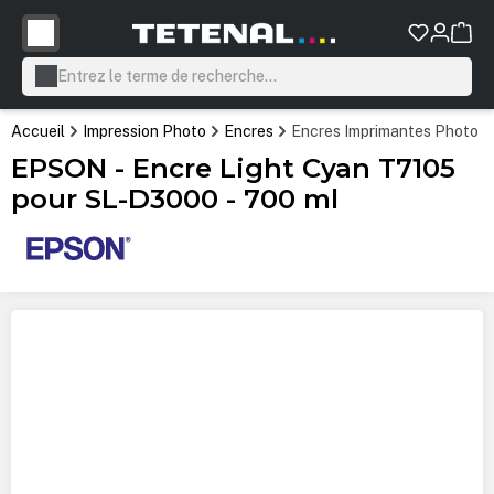
tenu principal
Accueil
Impression Photo
Encres
Encres Imprimantes Photo P
EPSON - Encre Light Cyan T7105
pour SL-D3000 - 700 ml
Ignorer la galerie d'images