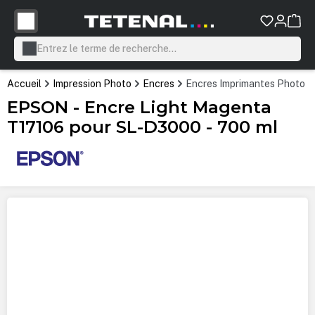
tenu principal
Accueil
Impression Photo
Encres
Encres Imprimantes Photo P
EPSON - Encre Light Magenta
T17106 pour SL-D3000 - 700 ml
Ignorer la galerie d'images