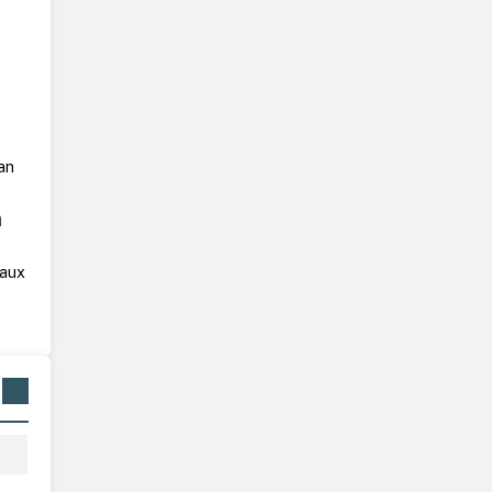
yan
n
 aux