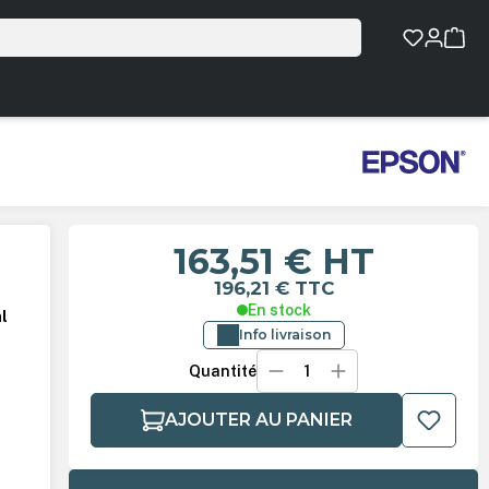
163,51 €
HT
196,21 €
TTC
En stock
l
Info livraison
Quantité
AJOUTER AU PANIER