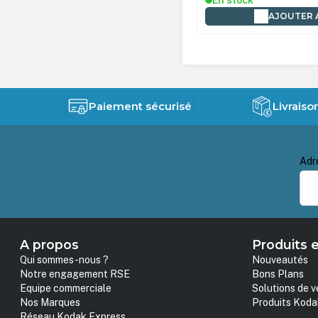
tock
En stock
AJOUTER AU PANIER
AJOUTER 
Paiement sécurisé
Livraiso
Adr
A propos
Produits e
Qui sommes-nous ?
Nouveautés
Notre engagement RSE
Bons Plans
Equipe commerciale
Solutions de v
Nos Marques
Produits Koda
Réseau Kodak Express