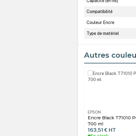
Capacité (en ml)
Compatibilité
Couleur Encre
Type de matériel
Autres couleu
Ignorer la galerie de produ
N
C13T710100
EPSON
e Black T71010 POUR SL-D3000 -
Encre Cyan T7102 po
ml
ml
51 €
HT
163,51 €
HT