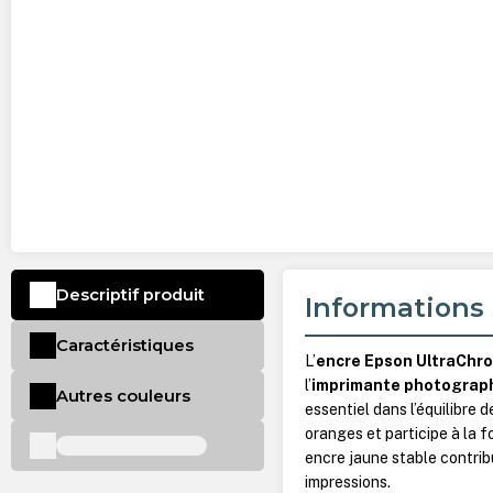
Descriptif produit
Informations 
Caractéristiques
L’
encre Epson UltraChr
l’
imprimante photograp
Autres couleurs
essentiel dans l’équilibre d
oranges et participe à la 
encre jaune stable contribu
impressions.