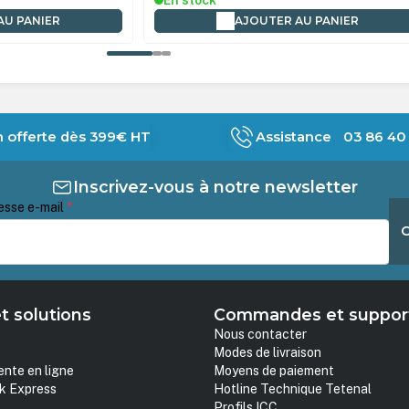
En stock
AU PANIER
AJOUTER AU PANIER
n offerte dès 399€ HT
Assistance 03 86 40 
Inscrivez-vous à notre newsletter
esse e-mail
*
t solutions
Commandes et suppor
Nous contacter
Modes de livraison
ente en ligne
Moyens de paiement
k Express
Hotline Technique Tetenal
Profils ICC