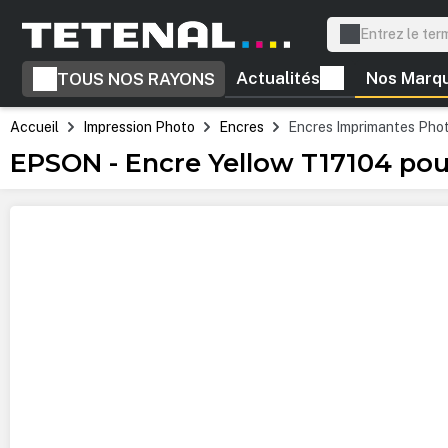
recherche
Passer à la navigation principale
Actualités
Nos Marq
TOUS NOS RAYONS
Accueil
Impression Photo
Encres
Encres Imprimantes Pho
EPSON - Encre Yellow T17104 pou
Ignorer la galerie d'images