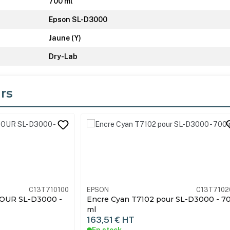
700 ml
Epson SL-D3000
Jaune (Y)
Dry-Lab
rs
its
C13T710200
EPSON
C13T7103
ur SL-D3000 - 700
Encre Magenta T7103 pour SL-D3000 
700 ml
163,51 €
HT