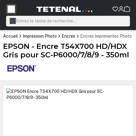
tenu principal
Accueil
Impression Photo
Encres
Encres Imprimantes Photo P
EPSON - Encre T54X700 HD/HDX
Gris pour SC-P6000/7/8/9 - 350ml
Ignorer la galerie d'images