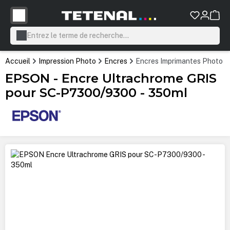
tenu principal
Accueil
Impression Photo
Encres
Encres Imprimantes Photo P
EPSON - Encre Ultrachrome GRIS
pour SC-P7300/9300 - 350ml
Ignorer la galerie d'images