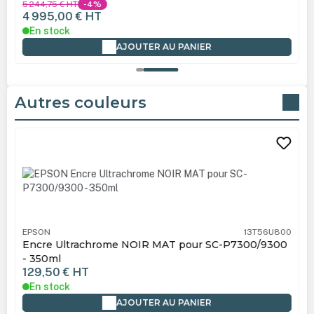
5 244,75 €
HT
-4%
4 995,00 €
HT
En stock
AJOUTER AU PANIER
Autres couleurs
Ignorer la galerie de produits
EPSON
13T56U800
Encre Ultrachrome NOIR MAT pour SC-P7300/9300
- 350ml
129,50 €
HT
En stock
AJOUTER AU PANIER