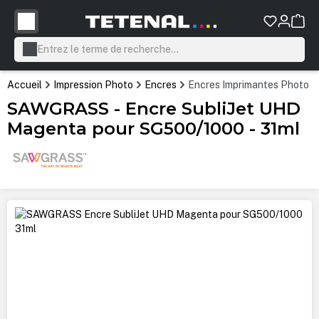
tenu principal
Accueil
Impression Photo
Encres
Encres Imprimantes Photo P
SAWGRASS - Encre SubliJet UHD
Magenta pour SG500/1000 - 31ml
Ignorer la galerie d'images