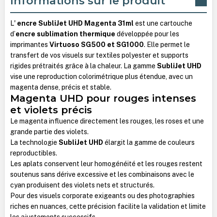
Informations sur le produit
L'
encre SubliJet UHD Magenta 31ml
est une cartouche
d’
encre sublimation thermique
développée pour les
imprimantes
Virtuoso SG500 et SG1000
. Elle permet le
transfert de vos visuels sur textiles polyester et supports
rigides prétraités grâce à la chaleur. La gamme
SubliJet UHD
vise une reproduction colorimétrique plus étendue, avec un
magenta dense, précis et stable.
Magenta UHD pour rouges intenses
et violets précis
Le magenta influence directement les rouges, les roses et une
grande partie des violets.
La technologie
SubliJet UHD
élargit la gamme de couleurs
reproductibles.
Les aplats conservent leur homogénéité et les rouges restent
soutenus sans dérive excessive et les combinaisons avec le
cyan produisent des violets nets et structurés.
Pour des visuels corporate exigeants ou des photographies
riches en nuances, cette précision facilite la validation et limite
les ajustements successifs.