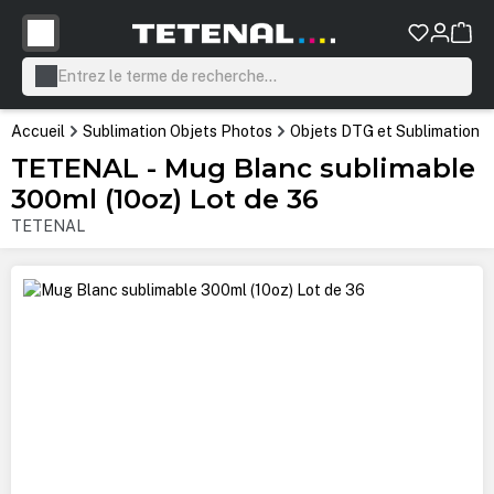
tenu principal
Accueil
Sublimation Objets Photos
Objets DTG et Sublimation
TETENAL - Mug Blanc sublimable
300ml (10oz) Lot de 36
TETENAL
Ignorer la galerie d'images