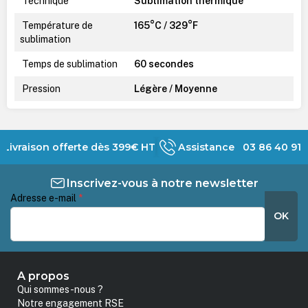
Technique
Sublimation thermique
Température de
165°C / 329°F
sublimation
Temps de sublimation
60 secondes
Pression
Légère / Moyenne
Livraison offerte dès 399€ HT
Assistance 03 86 40 91 
Inscrivez-vous à notre newsletter
Adresse e-mail
*
OK
A propos
Qui sommes-nous ?
Notre engagement RSE