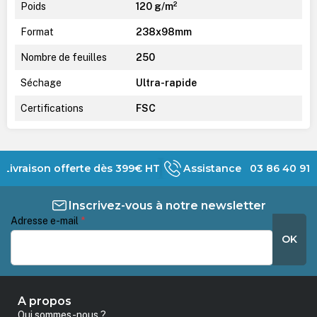
Poids
120 g/m²
Format
238x98mm
Nombre de feuilles
250
Séchage
Ultra-rapide
Certifications
FSC
Livraison offerte dès 399€ HT
Assistance 03 86 40 91 
Inscrivez-vous à notre newsletter
Adresse e-mail
*
OK
A propos
Qui sommes-nous ?