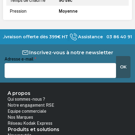
Temps de chauffe
90 sec
Pression
Moyenne
Livraison offerte dès 399€ HT
Assistance 03 86 40 91 
Inscrivez-vous à notre newsletter
Adresse e-mail
*
OK
A propos
Qui sommes-nous ?
Notre engagement RSE
Equipe commerciale
Nos Marques
Réseau Kodak Express
Produits et solutions