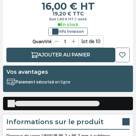
16,00 €
HT
19,20 €
TTC
Soit 1,60 €
HT
l' unité
En stock
Info livraison
lot de 10
Quantité
AJOUTER AU PANIER
Vos avantages
Paiement sécurisé
en ligne
Informations sur le produit
Dessous de verre UNISUB 95,2 x 95,2 mm à sublimer