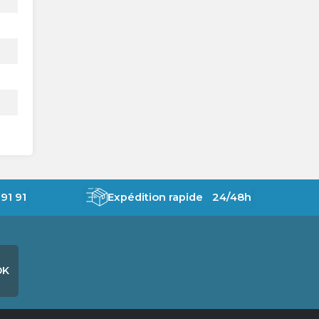
91 91
Expédition rapide 24/48h
OK