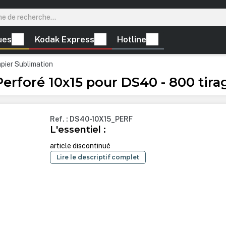
ues
Kodak Express
Hotline
apier Sublimation
foré 10x15 pour DS40 - 800 tirage
Ref. : DS40-10X15_PERF
L'essentiel :
article discontinué
Lire le descriptif complet