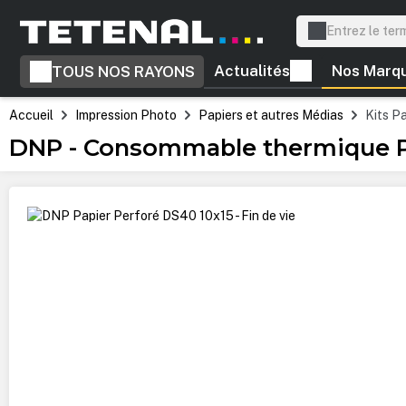
recherche
Passer à la navigation principale
Actualités
Nos Marq
TOUS NOS RAYONS
Accueil
Impression Photo
Papiers et autres Médias
Kits P
DNP - Consommable thermique Per
Ignorer la galerie d'images