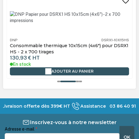
DNP
DSRX1-10X15HS
Consommable thermique 10x15cm (4x6") pour DSRX1
HS - 2 x 700 tirages
130,93 €
HT
En stock
AJOUTER AU PANIER
Livraison offerte dès 399€ HT
Assistance 03 86 40 91 
Inscrivez-vous à notre newsletter
Adresse e-mail
*
OK