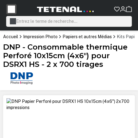
tenu principal
Accueil
Impression Photo
Papiers et autres Médias
Kits Papie
DNP - Consommable thermique
Perforé 10x15cm (4x6") pour
DSRX1 HS - 2 x 700 tirages
Ignorer la galerie d'images