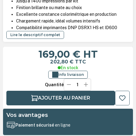
Jusqu’à 1400 impressions par kit
Finition brillante ou mate au choix
Excellente constance colorimétrique en production
Chargement rapide, idéal volumes intensifs
Compatibilité imprimantes DNP DSRX1 HS et ID600
Lire le descriptif complet
169,00 €
HT
202,80 €
TTC
En stock
Info livraison
Quantité
AJOUTER AU PANIER
Vos avantages
Paiement sécurisé
en ligne