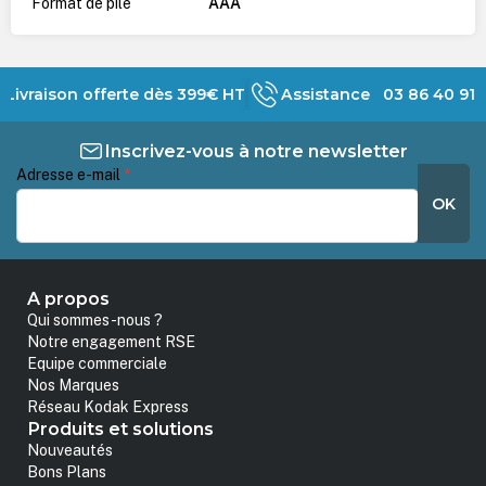
Format de pile
AAA
Livraison offerte dès 399€ HT
Assistance 03 86 40 91 
Inscrivez-vous à notre newsletter
Adresse e-mail
*
OK
A propos
Qui sommes-nous ?
Notre engagement RSE
Equipe commerciale
Nos Marques
Réseau Kodak Express
Produits et solutions
Nouveautés
Bons Plans