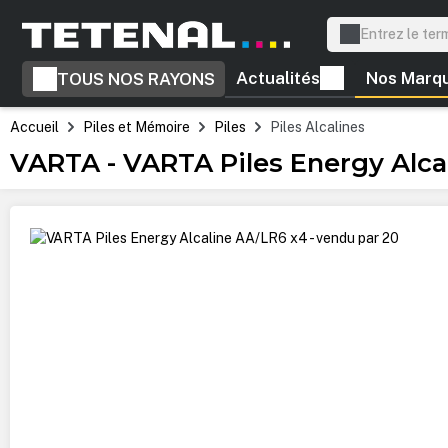
recherche
Passer à la navigation principale
Actualités
Nos Marq
TOUS NOS RAYONS
Accueil
Piles et Mémoire
Piles
Piles Alcalines
VARTA - VARTA Piles Energy Alca
Ignorer la galerie d'images