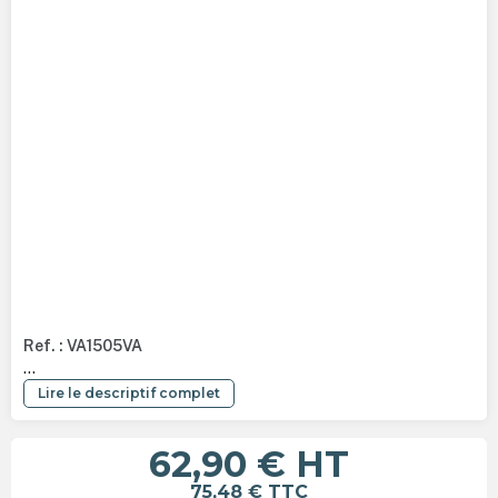
Ref. : VA1505VA
...
Lire le descriptif complet
62,90 €
HT
75,48 €
TTC