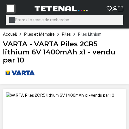
tenu principal
Accueil
Piles et Mémoire
Piles
Piles Lithium
VARTA - VARTA Piles 2CR5
lithium 6V 1400mAh x1 - vendu
par 10
Ignorer la galerie d'images