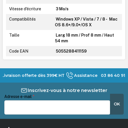
Vitesse d'écriture
3 Mo/s
Compatibilités
Windows XP / Vista / 7 / 8 - Mac
OS 8.6+/9.0+/OS X
Taille
Larg 18 mm / Prof 8 mm / Haut
54 mm
Code EAN
5055288411159
Livraison offerte dès 399€ HT
Assistance 03 86 40 91 
Inscrivez-vous à notre newsletter
Adresse e-mail
*
OK