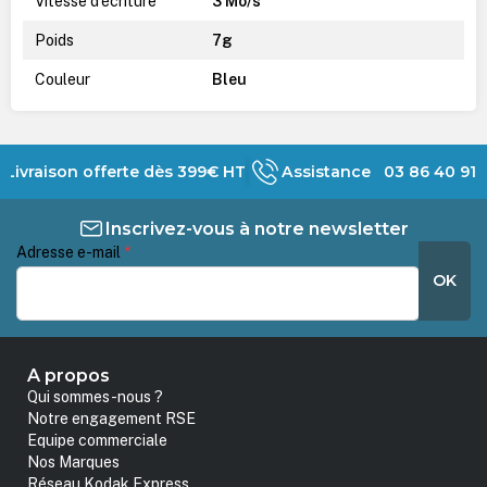
Vitesse d'écriture
3 Mo/s
Poids
7g
Couleur
Bleu
Livraison offerte dès 399€ HT
Assistance 03 86 40 91 
Inscrivez-vous à notre newsletter
Adresse e-mail
*
OK
A propos
Qui sommes-nous ?
Notre engagement RSE
Equipe commerciale
Nos Marques
Réseau Kodak Express