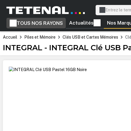
recherche
Passer à la navigation principale
Actualités
Nos Marq
TOUS NOS RAYONS
Accueil
Piles et Mémoire
Clés USB et Cartes Mémoires
Cl
INTEGRAL - INTEGRAL Clé USB Pa
Ignorer la galerie d'images