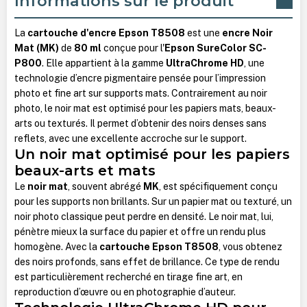
Informations sur le produit
La
cartouche d'encre Epson T8508
est une
encre Noir
Mat (MK)
de
80 ml
conçue pour l'
Epson SureColor SC-
P800
. Elle appartient à la gamme
UltraChrome HD
, une
technologie d’encre pigmentaire pensée pour l’impression
photo et fine art sur supports mats. Contrairement au noir
photo, le noir mat est optimisé pour les papiers mats, beaux-
arts ou texturés. Il permet d’obtenir des noirs denses sans
reflets, avec une excellente accroche sur le support.
Un noir mat optimisé pour les papiers
beaux-arts et mats
Le
noir mat
, souvent abrégé
MK
, est spécifiquement conçu
pour les supports non brillants. Sur un papier mat ou texturé, un
noir photo classique peut perdre en densité. Le noir mat, lui,
pénètre mieux la surface du papier et offre un rendu plus
homogène. Avec la
cartouche Epson T8508
, vous obtenez
des noirs profonds, sans effet de brillance. Ce type de rendu
est particulièrement recherché en tirage fine art, en
reproduction d’œuvre ou en photographie d’auteur.