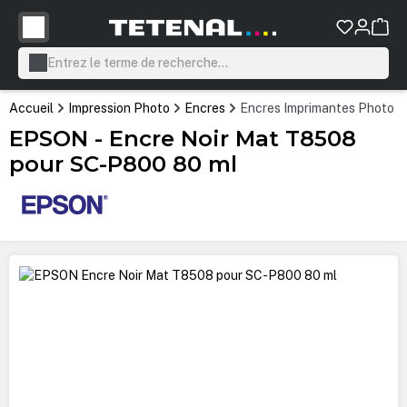
tenu principal
Accueil
Impression Photo
Encres
Encres Imprimantes Photo P
EPSON - Encre Noir Mat T8508
pour SC-P800 80 ml
Ignorer la galerie d'images