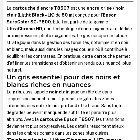
La
cartouche d'encre T8507
est une
encre grise / noir
clair (Light Black - LK)
de
80 ml
conçue pour l'
Epson
SureColor SC-P800
. Elle fait partie de la gamme
UltraChrome HD
, une technologie d’encre pigmentaire dédiée
aux impressions photo exigeantes. Le gris occupe une place
stratégique dans la gestion des tonalités, notamment en noir
et blanc, mais aussi dans les images couleur où il contribue à
équilibrer les contrastes. En pratique, cette cartouche permet
d’affiner les transitions et d’obtenir un rendu plus nuancé, plus
naturel.
Un gris essentiel pour des noirs et
blancs riches en nuances
Le
gris
, aussi appelé
noir clair
, joue un rôle clé dans
l’impression monochrome. Il permet de gérer les zones
intermédiaires entre le noir profond et le blanc. Sans lui, les
dégradés peuvent manquer de subtilité et paraître plus
abrupts. Avec la
cartouche Epson T8507
, les transitions
deviennent plus progressives. Les détails ressortent mieux
dans les ombres comme dans les zones plus claires.