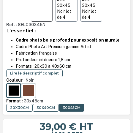
Ref. : SELC30X45N
L'essentiel :
Cadre photo bois profond pour exposition murale
Cadre Photo Art Premium gamme Artist
Fabrication française
Profondeur intérieure 1,8 cm
Formats : 20x30 à 40x60 cm
Lire le descriptif complet
Couleur :
Noir
NOIR
CHÊNE
Format :
30x45cm
20X30CM
30X40CM
30X45CM
39,00 €
HT