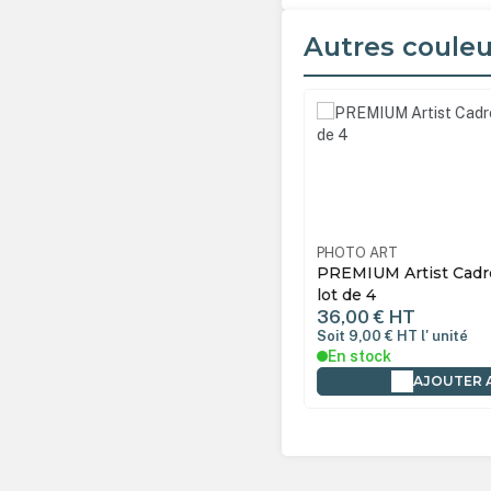
Autres couleu
Ignorer la galerie de produ
O ART
SELC30X45C
PHOTO ART
IUM Artist Cadre bois 30x45
PREMIUM Artist Cadre
 lot de 4
lot de 4
0 €
HT
36,00 €
HT
,75 €
HT
l' unité
Soit 9,00 €
HT
l' unité
tock
En stock
AJOUTER AU PANIER
AJOUTER 