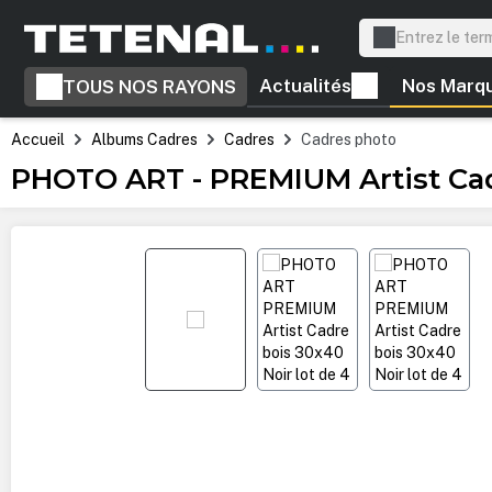
recherche
Passer à la navigation principale
Actualités
Nos Marq
TOUS NOS RAYONS
Accueil
Albums Cadres
Cadres
Cadres photo
PHOTO ART - PREMIUM Artist Cadr
Ignorer la galerie d'images