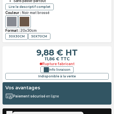
Sans passe-partout
Lire le descriptif complet
Couleur :
Noir mat brossé
ARGENT MAT BROSSÉ
AMBRE MAT
Format :
20x30cm
30X30CM
50X70CM
9,88 €
HT
11,86 €
TTC
Rupture fabricant
Info livraison
Indisponible à la vente
Vos avantages
Paiement sécurisé
en ligne