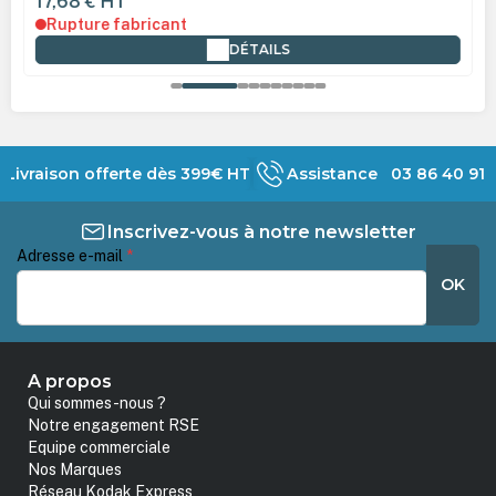
17,68 €
HT
Rupture fabricant
DÉTAILS
Livraison offerte dès 399€ HT
Assistance 03 86 40 91 
Inscrivez-vous à notre newsletter
Adresse e-mail
*
OK
A propos
Qui sommes-nous ?
Notre engagement RSE
Equipe commerciale
Nos Marques
Réseau Kodak Express