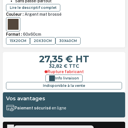
Sans passe-partout
Lire le descriptif complet
Couleur :
Argent mat brossé
AMBRE MAT BROSSÉ
Format :
60x60cm
15X20CM
20X30CM
30X40CM
27,35 €
HT
32,82 €
TTC
Rupture fabricant
Info livraison
Indisponible à la vente
Vos avantages
Paiement sécurisé
en ligne