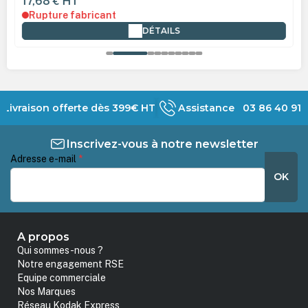
17,68 €
HT
Rupture fabricant
DÉTAILS
Livraison offerte dès 399€ HT
Assistance 03 86 40 91 
Inscrivez-vous à notre newsletter
Adresse e-mail
*
OK
A propos
Qui sommes-nous ?
Notre engagement RSE
Equipe commerciale
Nos Marques
Réseau Kodak Express