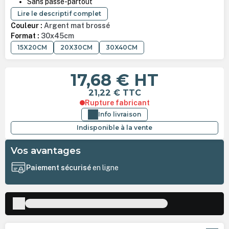
Sans passe-partout
Lire le descriptif complet
Couleur :
Argent mat brossé
Format :
30x45cm
15X20CM
20X30CM
30X40CM
17,68 €
HT
21,22 €
TTC
Rupture fabricant
Info livraison
Indisponible à la vente
Vos avantages
Paiement sécurisé
en ligne