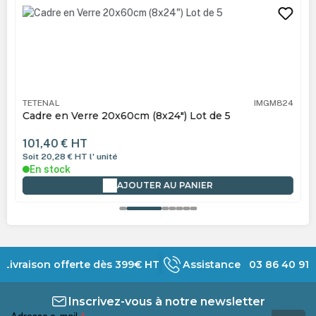
Ignorer la galerie de produits
TETENAL
IMGM824
Cadre en Verre 20x60cm (8x24") Lot de 5
101,40 €
HT
Soit 20,28 €
HT
l' unité
En stock
AJOUTER AU PANIER
Livraison offerte dès 399€ HT
Assistance 03 86 40 91 
Inscrivez-vous à notre newsletter