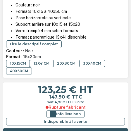
Couleur : noir
Formats 10x15 à 40x50 cm
Pose horizontale ou verticale
Support arrière sur 10x15 et 15x20
Verre trempé 4 mm selon formats
Format panoramique 13x41 disponible
Lire le descriptif complet
Couleur :
Noir
Format :
15x20cm
10X15CM
13X41CM
20X30CM
30X40CM
40X50CM
123,25 €
HT
147,90 €
TTC
Soit 4,93 €
HT
l' unité
Rupture fabricant
Info livraison
Indisponible à la vente