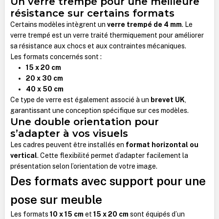
Un verre trempé pour une meilleure
résistance sur certains formats
Certains modèles intègrent un
verre trempé de 4 mm
. Le
verre trempé est un verre traité thermiquement pour améliorer
sa résistance aux chocs et aux contraintes mécaniques.
Les formats concernés sont :
15 x 20 cm
20 x 30 cm
40 x 50 cm
Ce type de verre est également associé à un
brevet UK
,
garantissant une conception spécifique sur ces modèles.
Une double orientation pour
s’adapter à vos visuels
Les cadres peuvent être installés en
format horizontal ou
vertical
. Cette flexibilité permet d’adapter facilement la
présentation selon l’orientation de votre image.
Des formats avec support pour une
pose sur meuble
Les formats
10 x 15 cm
et
15 x 20 cm
sont équipés d’un