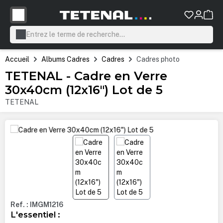
tenu principal
Accueil
Albums Cadres
Cadres
Cadres photo
TETENAL - Cadre en Verre
30x40cm (12x16") Lot de 5
TETENAL
Ignorer la galerie d'images
Ref. : IMGM1216
L'essentiel :