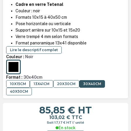
Cadre en verre Tetenal
Couleur : noir
Formats 10x15 à 40x50 cm
Pose horizontale ou verticale
Support arrière sur 10x15 et 15x20
Verre trempé 4 mm selon formats
Format panoramique 13x41 disponible
Lire le descriptif complet
Couleur :
Noir
NOIR
Format :
30x40cm
10X15CM
13X41CM
20X30CM
30X40CM
40X50CM
85,85 €
HT
103,02 €
TTC
Soit 17,17 €
HT
l' unité
En stock