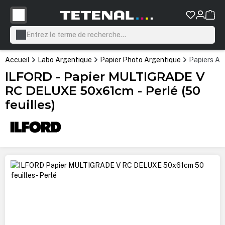
tenu principal
Accueil
Labo Argentique
Papier Photo Argentique
Papiers Ar
ILFORD - Papier MULTIGRADE V
RC DELUXE 50x61cm - Perlé (50
feuilles)
Ignorer la galerie d'images