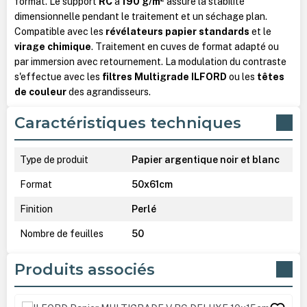
format. Le support
RC
à
190 g/m²
assure la stabilité
dimensionnelle pendant le traitement et un séchage plan.
Compatible avec les
révélateurs papier standards
et le
virage chimique
. Traitement en cuves de format adapté ou
par immersion avec retournement. La modulation du contraste
s'effectue avec les
filtres Multigrade ILFORD
ou les
têtes
de couleur
des agrandisseurs.
Caractéristiques techniques
Type de produit
Papier argentique noir et blanc
Format
50x61cm
Finition
Perlé
Nombre de feuilles
50
Produits associés
Ignorer la galerie de produits