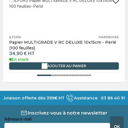
HAR1180145
ILFORD
 10x15cm - Perlé
Papier MULTIGRADE V RC DELUXE 13x
(100 feuilles)
52,90 €
HT
En stock
NIER
AJOUTER AU PANIER
Livraison offerte dès 399€ HT
Assistance 03 86 40 91 
Inscrivez-vous à notre newsletter
Adresse e-mail
*
OK