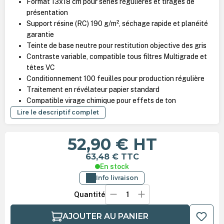
Format 13x18 cm pour séries régulières et tirages de
présentation
Support résine (RC) 190 g/m², séchage rapide et planéité
garantie
Teinte de base neutre pour restitution objective des gris
Contraste variable, compatible tous filtres Multigrade et
têtes VC
Conditionnement 100 feuilles pour production régulière
Traitement en révélateur papier standard
Compatible virage chimique pour effets de ton
Lire le descriptif complet
52,90 €
HT
63,48 €
TTC
En stock
Info livraison
Quantité
AJOUTER AU PANIER