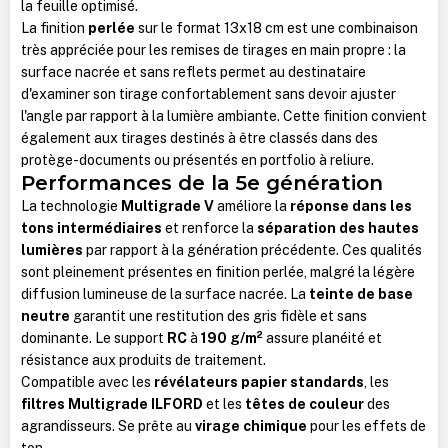
la feuille optimisé.
La finition
perlée
sur le format 13x18 cm est une combinaison
très appréciée pour les remises de tirages en main propre : la
surface nacrée et sans reflets permet au destinataire
d'examiner son tirage confortablement sans devoir ajuster
l'angle par rapport à la lumière ambiante. Cette finition convient
également aux tirages destinés à être classés dans des
protège-documents ou présentés en portfolio à reliure.
Performances de la 5e génération
La technologie
Multigrade V
améliore la
réponse dans les
tons intermédiaires
et renforce la
séparation des hautes
lumières
par rapport à la génération précédente. Ces qualités
sont pleinement présentes en finition perlée, malgré la légère
diffusion lumineuse de la surface nacrée. La
teinte de base
neutre
garantit une restitution des gris fidèle et sans
dominante. Le support
RC
à
190 g/m²
assure planéité et
résistance aux produits de traitement.
Compatible avec les
révélateurs papier standards
, les
filtres Multigrade ILFORD
et les
têtes de couleur
des
agrandisseurs. Se prête au
virage chimique
pour les effets de
ton.