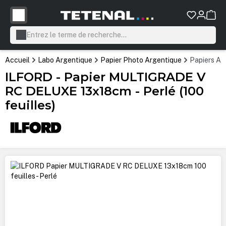
tenu principal
Accueil
Labo Argentique
Papier Photo Argentique
Papiers Ar
ILFORD - Papier MULTIGRADE V
RC DELUXE 13x18cm - Perlé (100
feuilles)
Ignorer la galerie d'images