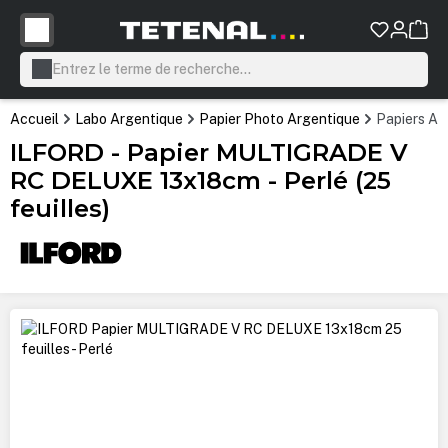
tenu principal
Accueil
Labo Argentique
Papier Photo Argentique
Papiers Ar
ILFORD - Papier MULTIGRADE V
RC DELUXE 13x18cm - Perlé (25
feuilles)
Ignorer la galerie d'images