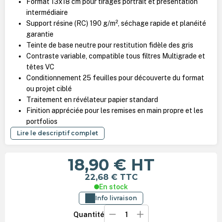
Format 13x18 cm pour tirages portrait et présentation
intermédiaire
Support résine (RC) 190 g/m², séchage rapide et planéité
garantie
Teinte de base neutre pour restitution fidèle des gris
Contraste variable, compatible tous filtres Multigrade et
têtes VC
Conditionnement 25 feuilles pour découverte du format
ou projet ciblé
Traitement en révélateur papier standard
Finition appréciée pour les remises en main propre et les
portfolios
Lire le descriptif complet
18,90 €
HT
22,68 €
TTC
En stock
Info livraison
Quantité