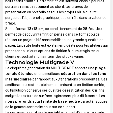
noirs satisfaisante. Cette finition est souvent choisie pour les
portraits remis directement au client, les tirages de
présentation en portfolio et tous les projets où la qualité
perçue de l'objet photographique joue un rôle dans la valeur du
tirage.
Sur le format
13x18 cm
, ce conditionnement de
25 feuilles
permet de découvrir la finition perlée dans ce format ou de
réaliser un projet ciblé sans mobiliser une grande quantité de
papier. La petite boîte est également idéale pour les ateliers qui
proposent plusieurs options de finition à leurs stagiaires ou
clients et souhaitent maintenir des stocks variés.
Technologie Multigrade V
La cinquième génération du MULTIGRADE apporte une
plage
tonale étendue
et une meilleure
séparation dans les tons
intermédiaires
par rapport aux générations précédentes. Ces
améliorations restent pleinement présentes en finition perlée,
où l'émulsion conserve ses qualités de restitution des gris fins
malgré la texture de surface légèrement plus diffusante. Les
noirs profonds
et la
teinte de base neutre
caractéristiques
de la gamme sont maintenus sur ce support.
Le système de
contraste variable
permet d'ajuster le grade