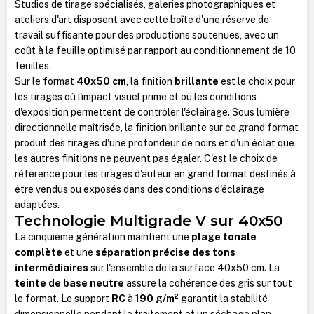
Studios de tirage spécialisés, galeries photographiques et
ateliers d'art disposent avec cette boîte d'une réserve de
travail suffisante pour des productions soutenues, avec un
coût à la feuille optimisé par rapport au conditionnement de 10
feuilles.
Sur le format
40x50 cm
, la finition
brillante
est le choix pour
les tirages où l'impact visuel prime et où les conditions
d'exposition permettent de contrôler l'éclairage. Sous lumière
directionnelle maîtrisée, la finition brillante sur ce grand format
produit des tirages d'une profondeur de noirs et d'un éclat que
les autres finitions ne peuvent pas égaler. C'est le choix de
référence pour les tirages d'auteur en grand format destinés à
être vendus ou exposés dans des conditions d'éclairage
adaptées.
Technologie Multigrade V sur 40x50
La cinquième génération maintient une
plage tonale
complète
et une
séparation précise des tons
intermédiaires
sur l'ensemble de la surface 40x50 cm. La
teinte de base neutre
assure la cohérence des gris sur tout
le format. Le support
RC
à
190 g/m²
garantit la stabilité
dimensionnelle pendant le traitement et un séchage plan.