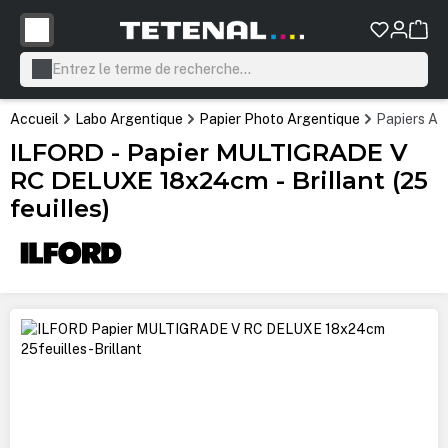
tenu principal
Accueil
Labo Argentique
Papier Photo Argentique
Papiers Ar
ILFORD - Papier MULTIGRADE V
RC DELUXE 18x24cm - Brillant (25
feuilles)
Ignorer la galerie d'images