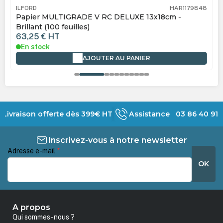
ILFORD
HAR1179848
Papier MULTIGRADE V RC DELUXE 13x18cm -
Brillant (100 feuilles)
63,25 €
HT
En stock
AJOUTER AU PANIER
Livraison offerte dès 399€ HT
Assistance 03 86 40 91 
Inscrivez-vous à notre newsletter
Adresse e-mail
*
OK
A propos
Qui sommes-nous ?