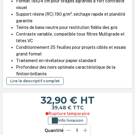
Format 18x24 cm pour tirages agrandis à fort contraste
visuel
Support résine (RC) 190 g/m², séchage rapide et planéité
garantie
Teinte de base neutre pour restitution fidèle des gris
Contraste variable, compatible tous filtres Multigrade et
têtes VC
Conditionnement 25 feuilles pour projets ciblés et essais
grand format
Traitement en révélateur papier standard
Profondeur des noirs optimale caractéristique de la
finition brillante
Lire le descriptif complet
32,90 €
HT
39,48 €
TTC
Rupture temporaire
Info livraison
Quantité