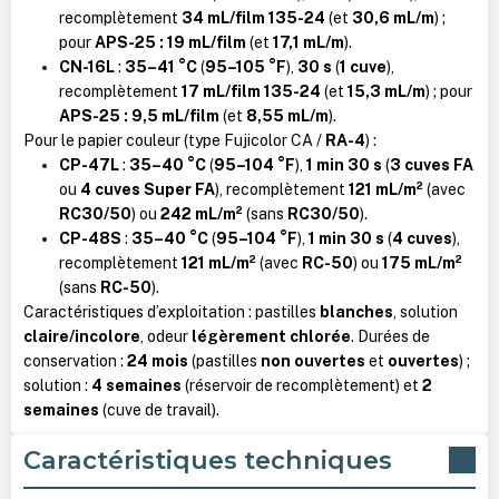
recomplètement
34 mL/film 135-24
(et
30,6 mL/m
) ;
pour
APS-25 : 19 mL/film
(et
17,1 mL/m
).
CN-16L
:
35–41 °C
(
95–105 °F
),
30 s
(
1 cuve
),
recomplètement
17 mL/film 135-24
(et
15,3 mL/m
) ; pour
APS-25 : 9,5 mL/film
(et
8,55 mL/m
).
Pour le papier couleur (type Fujicolor CA /
RA-4
) :
CP-47L
:
35–40 °C
(
95–104 °F
),
1 min 30 s
(
3 cuves FA
ou
4 cuves Super FA
), recomplètement
121 mL/m²
(avec
RC30/50
) ou
242 mL/m²
(sans
RC30/50
).
CP-48S
:
35–40 °C
(
95–104 °F
),
1 min 30 s
(
4 cuves
),
recomplètement
121 mL/m²
(avec
RC-50
) ou
175 mL/m²
(sans
RC-50
).
Caractéristiques d’exploitation : pastilles
blanches
, solution
claire/incolore
, odeur
légèrement chlorée
. Durées de
conservation :
24 mois
(pastilles
non ouvertes
et
ouvertes
) ;
solution :
4 semaines
(réservoir de recomplètement) et
2
semaines
(cuve de travail).
Caractéristiques techniques