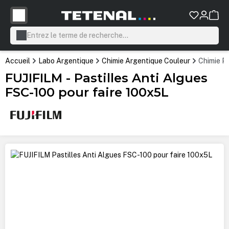
tenu principal
Accueil
Labo Argentique
Chimie Argentique Couleur
Chimie P
FUJIFILM - Pastilles Anti Algues
FSC-100 pour faire 100x5L
Ignorer la galerie d'images