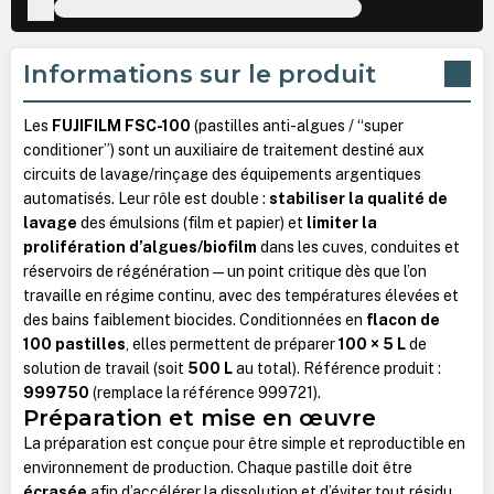
Informations sur le produit
Les
FUJIFILM FSC-100
(pastilles anti-algues / “super
conditioner”) sont un auxiliaire de traitement destiné aux
circuits de lavage/rinçage des équipements argentiques
automatisés. Leur rôle est double :
stabiliser la qualité de
lavage
des émulsions (film et papier) et
limiter la
prolifération d’algues/biofilm
dans les cuves, conduites et
réservoirs de régénération — un point critique dès que l’on
travaille en régime continu, avec des températures élevées et
des bains faiblement biocides. Conditionnées en
flacon de
100 pastilles
, elles permettent de préparer
100 × 5 L
de
solution de travail (soit
500 L
au total). Référence produit :
999750
(remplace la référence 999721).
Préparation et mise en œuvre
La préparation est conçue pour être simple et reproductible en
environnement de production. Chaque pastille doit être
écrasée
afin d’accélérer la dissolution et d’éviter tout résidu