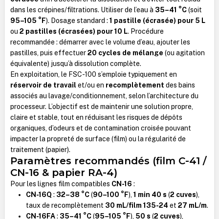
dans les crépines/filtrations. Utiliser de l’eau à
35–41 °C
(soit
95–105 °F
). Dosage standard :
1 pastille (écrasée) pour 5 L
ou
2 pastilles (écrasées) pour 10 L
. Procédure
recommandée : démarrer avec le volume d’eau, ajouter les
pastilles, puis effectuer
20 cycles de mélange
(ou agitation
équivalente) jusqu’à dissolution complète.
En exploitation, le FSC-100 s’emploie typiquement en
réservoir de travail
et/ou en
recomplètement
des bains
associés au lavage/conditionnement, selon l’architecture du
processeur. L’objectif est de maintenir une solution propre,
claire et stable, tout en réduisant les risques de dépôts
organiques, d’odeurs et de contamination croisée pouvant
impacter la propreté de surface (film) ou la régularité de
traitement (papier).
Paramètres recommandés (film C-41 /
CN-16 & papier RA-4)
Pour les lignes film compatibles
CN-16
:
CN-16Q
:
32–38 °C
(
90–100 °F
),
1 min 40 s
(
2 cuves
),
taux de recomplètement
30 mL/film 135-24
et
27 mL/m
.
CN-16FA
:
35–41 °C
(
95–105 °F
),
50 s
(
2 cuves
),