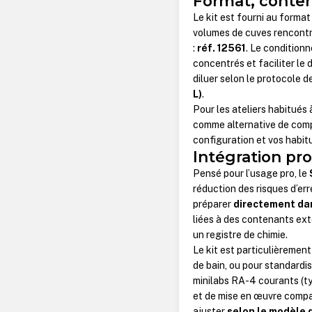
Format, contenu
Le kit est fourni au forma
volumes de cuves rencontr
:
réf. 12561
. Le condition
concentrés et faciliter le 
diluer selon le protocole d
L)
.
Pour les ateliers habitués
comme alternative de compa
configuration et vos habit
Intégration pr
Pensé pour l’usage pro, le
réduction des risques d’err
préparer
directement dan
liées à des contenants exte
un registre de chimie.
Le kit est particulièremen
de bain, ou pour standardis
minilabs RA-4 courants (t
et de mise en œuvre compat
ajuster
selon le modèle 