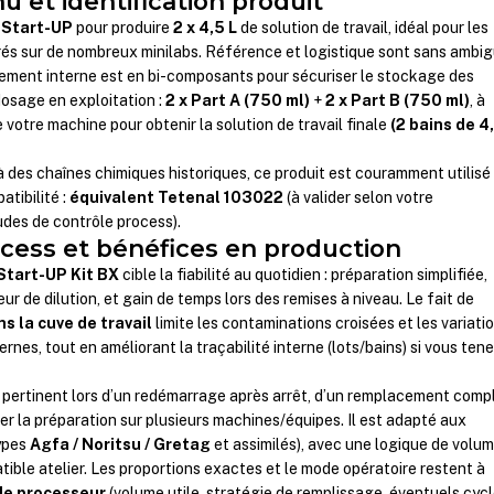
 et identification produit
t
Start-UP
pour produire
2 x 4,5 L
de solution de travail, idéal pour les
és sur de nombreux minilabs. Référence et logistique sont sans ambig
nement interne est en bi-composants pour sécuriser le stockage des
dosage en exploitation :
2 x Part A (750 ml)
+
2 x Part B (750 ml)
, à
e votre machine pour obtenir la solution de travail finale
(2 bains de 4
 à des chaînes chimiques historiques, ce produit est couramment utilisé
tibilité :
équivalent Tetenal 103022
(à valider selon votre
udes de contrôle process).
ocess et bénéfices en production
Start-UP Kit BX
cible la fiabilité au quotidien : préparation simplifiée,
eur de dilution, et gain de temps lors des remises à niveau. Le fait de
s la cuve de travail
limite les contaminations croisées et les variati
rnes, tout en améliorant la traçabilité interne (lots/bains) si vous ten
t pertinent lors d’un redémarrage après arrêt, d’un remplacement comp
er la préparation sur plusieurs machines/équipes. Il est adapté aux
ypes
Agfa / Noritsu / Gretag
et assimilés), avec une logique de volu
ible atelier. Les proportions exactes et le mode opératoire restent à
de processeur
(volume utile, stratégie de remplissage, éventuels cyc