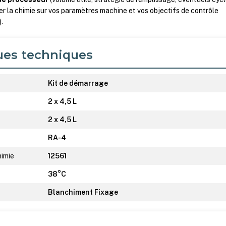
ner la chimie sur vos paramètres machine et vos objectifs de contrôle
).
ues techniques
Kit de démarrage
2 x 4,5 L
2 x 4,5 L
RA-4
himie
12561
38°C
Blanchiment Fixage