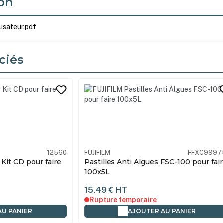
on
lisateur.pdf
ciés
its
12560
FUJIFILM
FFXC9997
Kit CD pour faire
Pastilles Anti Algues FSC-100 pour fai
100x5L
15,49 €
HT
Rupture temporaire
AU PANIER
AJOUTER AU PANIER