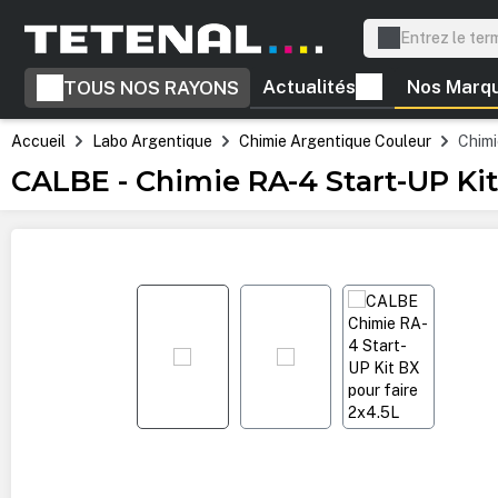
recherche
Passer à la navigation principale
Actualités
Nos Marq
TOUS NOS RAYONS
Accueil
Labo Argentique
Chimie Argentique Couleur
Chim
CALBE - Chimie RA-4 Start-UP Kit
Ignorer la galerie d'images