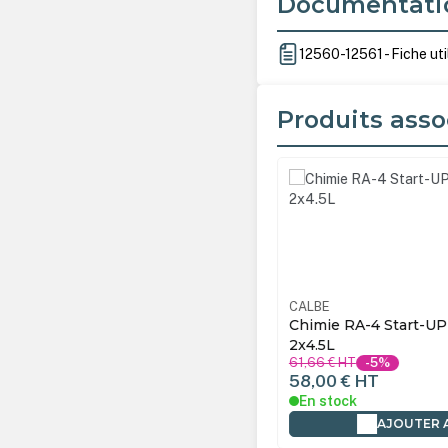
Documentati
12560-12561 - Fiche uti
Produits asso
Ignorer la galerie de produ
E
12925
CALBE
E Chimie Cartouche Premium RA-
Chimie RA-4 Start-UP 
8-49 pour Frontier
2x4.5L
61,66 €
HT
-5%
9 €
HT
58,00 €
HT
tock
En stock
AJOUTER AU PANIER
AJOUTER 