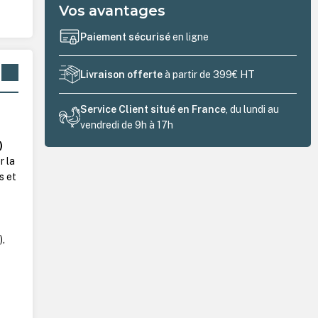
Vos avantages
Paiement sécurisé
en ligne
Livraison offerte
à partir de 399€ HT
Service Client situé en France
, du lundi au
vendredi de 9h à 17h
)
r la
s et
),