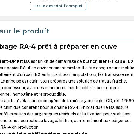
Lire le descriptif complet
sur le produit
xage RA-4 prêt à préparer en cuve
tart-UP Kit BX
est un kit de démarrage de
blanchiment-fixage (BX
leur papier
RA-4
en environnement minilab. Il a été conçu pour simplifie
ellement d’un bain BX en limitant les manipulations, les transvasement
Le principe est clair : vous préparez une solution de travail fraîche,
du processeur, avec des conditionnements calibrés pour obtenir
ionnel, homogène et reproductible.
m avec le révélateur chromogène de la même gamme (kit CD, réf. 12560
le chimique cohérent pour la chaîne RA-4. En pratique, le BX assure
/élimination des argentiques résiduels et la fixation, pour stabiliser
r une tenue correcte au lavage/finition, conformément aux exigences
s RA-4 en production.