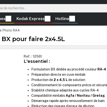
ues
Kodak Express
Hotline
ie Photo RA4
 BX pour faire 2x4.5L
Ref. : 12561
L'essentiel :
Formulation BX dédiée au procédé couleur
RA-4
Préparation directe en cuve minilab
Production de
2 x 4,5 L
de solution
Conditionnement bi-composants précis et sécuri
Stabilité chimique adaptée aux cycles RA-4
Compatibilité minilabs
Agfa / Noritsu / Gretag
Démarrage rapide après renouvellement de bain
Réduction des risques d’erreur de dilution