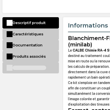
Descriptif produit
Informations 
Caractéristiques
Blanchiment-Fi
(minilab)
Documentation
Le
CALBE Chimie RA-4 S
destiné au traitement cou
Produits associés
mise en route ou le renouv
les calculs de préparation. 
directement dans la cuve 
rapidement un bain opérat
Ce kit s’emploie en tande
afin de constituer un coup
simultanément la conversion
l’image colorée et garanti
d’exploitation des tireuse