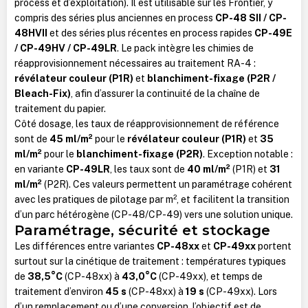
process et d’exploitation). Il est utilisable sur les Frontier, y
compris des séries plus anciennes en process
CP-48 SII / CP-
48HVII
et des séries plus récentes en process rapides
CP-49E
/ CP-49HV / CP-49LR
. Le pack intègre les chimies de
réapprovisionnement nécessaires au traitement RA-4 :
révélateur couleur (P1R)
et
blanchiment-fixage (P2R /
Bleach-Fix)
, afin d’assurer la continuité de la chaîne de
traitement du papier.
Côté dosage, les taux de réapprovisionnement de référence
sont de
45 ml/m²
pour le
révélateur couleur (P1R)
et
35
ml/m²
pour le
blanchiment-fixage (P2R)
. Exception notable :
en variante
CP-49LR
, les taux sont de
40 ml/m²
(P1R) et
31
ml/m²
(P2R). Ces valeurs permettent un paramétrage cohérent
avec les pratiques de pilotage par m², et facilitent la transition
d’un parc hétérogène (CP-48/CP-49) vers une solution unique.
Paramétrage, sécurité et stockage
Les différences entre variantes
CP-48xx
et
CP-49xx
portent
surtout sur la cinétique de traitement : températures typiques
de
38,5°C
(CP-48xx) à
43,0°C
(CP-49xx), et temps de
traitement d’environ
45 s
(CP-48xx) à
19 s
(CP-49xx). Lors
d’un remplacement ou d’une conversion, l’objectif est de