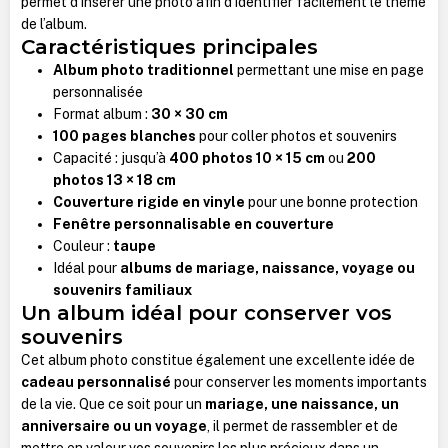
permet d’insérer une photo afin d’identifier facilement le thème
de l’album.
Caractéristiques principales
Album photo traditionnel
permettant une mise en page
personnalisée
Format album :
30 × 30 cm
100 pages blanches
pour coller photos et souvenirs
Capacité : jusqu’à
400 photos 10 × 15 cm
ou
200
photos 13 × 18 cm
Couverture rigide en vinyle
pour une bonne protection
Fenêtre personnalisable en couverture
Couleur :
taupe
Idéal pour
albums de mariage, naissance, voyage ou
souvenirs familiaux
Un album idéal pour conserver vos
souvenirs
Cet album photo constitue également une excellente idée de
cadeau personnalisé
pour conserver les moments importants
de la vie. Que ce soit pour un
mariage, une naissance, un
anniversaire ou un voyage
, il permet de rassembler et de
mettre en valeur vos souvenirs les plus précieux dans un