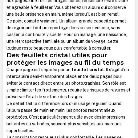
aux pages. Une fois les tirages collés, l’ensemble reste stable
et agréable à feuilleter. Vous obtenez un album qui conserve
une belle présence en main, même lorsqu’il est bien rempli.
Ce point compte vraiment. Un album grande capacité permet
de regrouper tout un reportage dans un seul volume, sans
casser la continuité visuelle. Pour un mariage, une naissance,
une rétrospective familiale ou un album de voyage, cette
logique reste beaucoup plus confortable à consulter.
Des feuillets cristal utiles pour
protéger les images au fil du temps
Chaque page est séparée par un
feuillet cristal
. Il s’agit d’un
intercalaire semi-transparent placé entre deux pages pour
éviter le contact direct entre les photographies. Son rôle est
simple : limiter les frottements, réduire les risques de rayures et
préserver l’état de surface des tirages.
Ce détail fait la différence lors d’un usage régulier. Quand
l’album passe de main en main, les photos restent mieux
protégées. C’est particulièrement utile avec des impressions
brillantes ou satinées, souvent plus sensibles aux marques
superficielles.
La consultation reste aussi plus confortable. Les pages se