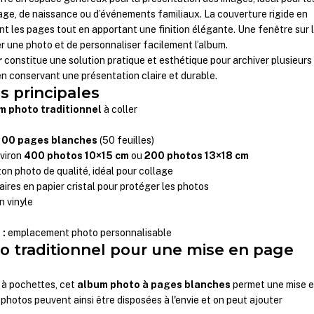
ge, de naissance ou d’événements familiaux. La couverture rigide en
t les pages tout en apportant une finition élégante. Une fenêtre sur 
r une photo et de personnaliser facilement l’album.
r
constitue une solution pratique et esthétique pour archiver plusieurs
n conservant une présentation claire et durable.
s principales
m photo traditionnel
à coller
m
100 pages blanches
(50 feuilles)
nviron
400 photos 10×15 cm
ou
200 photos 13×18 cm
on photo de qualité, idéal pour collage
aires en papier cristal pour protéger les photos
n vinyle
 :
emplacement photo personnalisable
 traditionnel pour une mise en page
 à pochettes, cet
album photo à pages blanches
permet une mise 
photos peuvent ainsi être disposées à l'envie et on peut ajouter