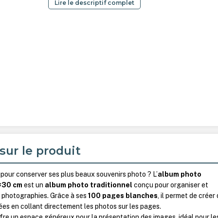
Lire le descriptif complet
sur le produit
pour conserver ses plus beaux souvenirs photo ? L’
album photo
×30 cm
est un
album photo traditionnel
conçu pour organiser et
 photographies. Grâce à ses
100 pages blanches
, il permet de créer
es en collant directement les photos sur les pages.
fre un espace généreux pour la présentation des images, idéal pour le