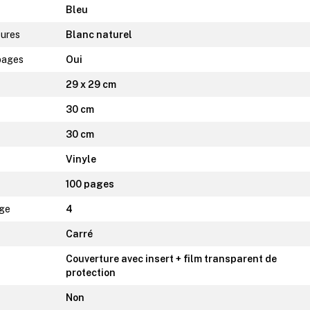
Bleu
eures
Blanc naturel
 pages
Oui
29 x 29 cm
30 cm
30 cm
Vinyle
100 pages
age
4
Carré
Couverture avec insert + film transparent de
protection
Non