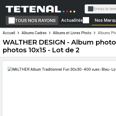
recherche
Passer à la navigation principale
Actualités
Nos Marq
TOUS NOS RAYONS
Accueil
Albums Cadres
Albums et Livres Photo
Albums Ph
WALTHER DESIGN - Album photo F
photos 10x15 - Lot de 2
Ignorer la galerie d'images