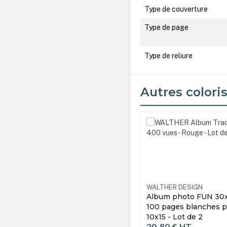
Type de couverture
Type de page
Type de reliure
Autres colori
Ignorer la galerie de produ
HER DESIGN
CA20121RG
WALTHER DESIGN
m photo FUN 30x30 cm Rouge -
Album photo FUN 30x
pages blanches pour 400 photos
pages blanches pour 
 - Lot de 2
- Lot de 2