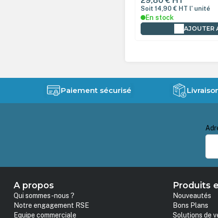
0 €
HT
29,80 €
HT
4,90 €
HT
l' unité
Soit 14,90 €
HT
l' unité
tock
En stock
AJOUTER AU PANIER
AJOUTER 
Paiement sécurisé
Livraiso
Adr
A propos
Produits e
Qui sommes-nous ?
Nouveautés
Notre engagement RSE
Bons Plans
Equipe commerciale
Solutions de v