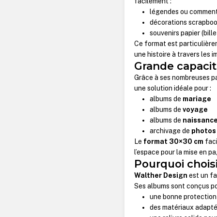
facilement :
légendes ou comment
décorations scrapbo
souvenirs papier (bille
Ce format est particulièr
une histoire à travers les 
Grande capacit
Grâce à ses nombreuses pag
une solution idéale pour :
albums de
mariage
albums de
voyage
albums de
naissance
archivage de
photos
Le
format 30×30 cm
faci
l’espace pour la mise en pa
Pourquoi chois
Walther Design
est un fa
Ses albums sont conçus pou
une bonne protection
des matériaux adapté