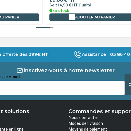
29,80 €
HT
Soit 14,90 €
HT
l' unité
En stock
AU PANIER
AJOUTER AU PANIER
n offerte dès 399€ HT
Assistance 03 86 40 
Inscrivez-vous à notre newsletter
esse e-mail
*
t solutions
Commandes et suppor
Nous contacter
Modes de livraison
ente en ligne
Moyens de paiement