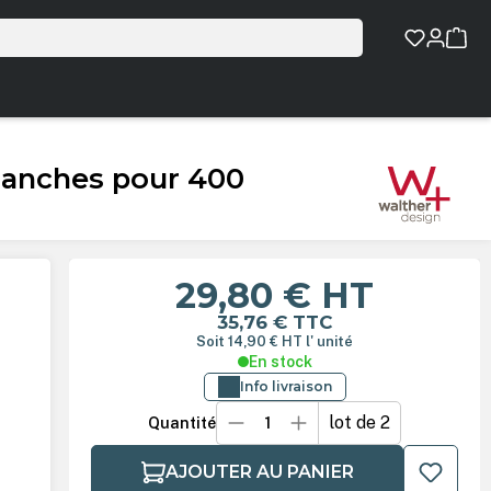
lanches pour 400
29,80 €
HT
35,76 €
TTC
Soit 14,90 €
HT
l' unité
En stock
Info livraison
lot de 2
Quantité
AJOUTER AU PANIER