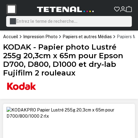
tenu principal
Accueil
Impression Photo
Papiers et autres Médias
Papiers Mi
KODAK - Papier photo Lustré
255g 20,3cm x 65m pour Epson
D700, D800, D1000 et dry-lab
Fujifilm 2 rouleaux
Ignorer la galerie d'images