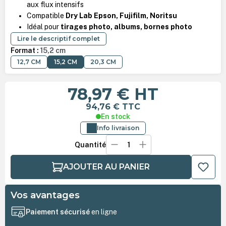
aux flux intensifs
Compatible
Dry Lab Epson, Fujifilm, Noritsu
Idéal pour
tirages photo, albums, bornes photo
Lire le descriptif complet
Format :
15,2 cm
12,7 CM
15,2 CM
20,3 CM
78,97 €
HT
94,76 €
TTC
En stock
Info livraison
Quantité
AJOUTER AU PANIER
Vos avantages
Paiement sécurisé
en ligne