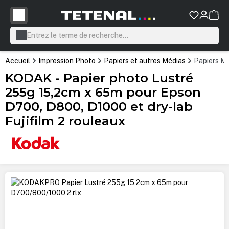
tenu principal
Accueil
Impression Photo
Papiers et autres Médias
Papiers Mi
KODAK - Papier photo Lustré
255g 15,2cm x 65m pour Epson
D700, D800, D1000 et dry-lab
Fujifilm 2 rouleaux
Ignorer la galerie d'images