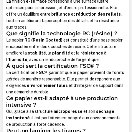
La finition
e-surface
correspond à une surface lustre
optimisée pour l’impression jet d’encre professionnelle. Elle
offre un équilibre entre
brillance
et
réduction des reflets
,
tout en améliorant la perception des détails et la résistance
aux traces.
Que signifie la technologie RC (résine) ?
Le papier
RC (Resin Coated)
est constitué d’une base papier
encapsulée entre deux couches de résine. Cette structure
améliore la
stabilité
, la
planéité
et la
résistance à
l’humidité
, avec un rendu proche de l’argentique.
À quoi sert la certification FSC® ?
La certification
FSC®
garantit que le papier provient de forêts
gérées de manière responsable. Elle permet de répondre aux
exigences
environnementales
et d’intégrer ce support dans
une démarche durable.
Ce papier est-il adapté à une production
intensive ?
Oui, grâce à sa structure
microporeuse
et son
séchage
instantané
, il est parfaitement adapté aux environnements
de production à forte cadence.
Peut-on laminer les tirages ?