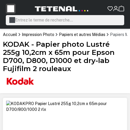
tenu principal
Accueil
Impression Photo
Papiers et autres Médias
Papiers Mi
KODAK - Papier photo Lustré
255g 10,2cm x 65m pour Epson
D700, D800, D1000 et dry-lab
Fujifilm 2 rouleaux
Ignorer la galerie d'images