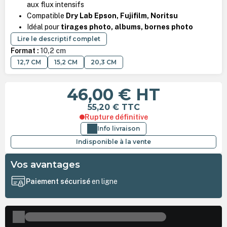
aux flux intensifs
Compatible
Dry Lab Epson, Fujifilm, Noritsu
Idéal pour
tirages photo, albums, bornes photo
Lire le descriptif complet
Format :
10,2 cm
12,7 CM
15,2 CM
20,3 CM
46,00 €
HT
55,20 €
TTC
Rupture définitive
Info livraison
Indisponible à la vente
Vos avantages
Paiement sécurisé
en ligne