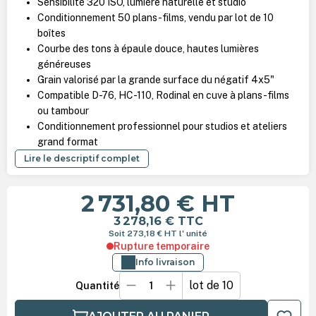
Sensibilité 320 ISO, lumière naturelle et studio
Conditionnement 50 plans-films, vendu par lot de 10
boîtes
Courbe des tons à épaule douce, hautes lumières
généreuses
Grain valorisé par la grande surface du négatif 4x5"
Compatible D-76, HC-110, Rodinal en cuve à plans-films
ou tambour
Conditionnement professionnel pour studios et ateliers
grand format
Lire le descriptif complet
2 731,80 €
HT
3 278,16 €
TTC
Soit 273,18 €
HT
l' unité
Rupture temporaire
Info livraison
lot de 10
Quantité